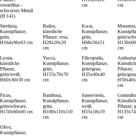
verstellbar -
cm
cm
schwarzes Metall
(H:141)
Strelitzia,
Bailey,
Kwai,
Monstera
Kunstpflanze,
künstliche
Kunstpflanze,
Kunstpfla
grün,
Pflanze, rosa,
grün,
grün/sch
H164x96x63 cm
H28x20x20
H68x50x51
H130x60
cm
cm
cm
Lyrata,
Yucca,
Filicopsida,
Anthuriu
künstliche
Kunstpflanze,
Kunstpflanze,
Künstlic
Pflanze,
grün,
grün/grau,
Pflanze,
grün/weiß,
H155x70x70
H35x40x40
grün/grau
H60x30x30 cm
cm
cm
H50x40x
cm
Ficus,
Bambusa,
Sansevieria,
Gummiba
Kunstpflanze,
Kunstpflanze,
Kunstpflanze,
Künstlic
grün/schwarz,
grün,
weiß,
Pflanze, 
H150x60x60 cm
H100x110x110
H55x18x19
H135x74
cm
cm
cm
Olivo,
Kunstpflanze,