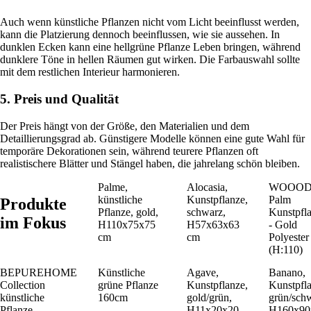
Auch wenn künstliche Pflanzen nicht vom Licht beeinflusst werden,
kann die Platzierung dennoch beeinflussen, wie sie aussehen. In
dunklen Ecken kann eine hellgrüne Pflanze Leben bringen, während
dunklere Töne in hellen Räumen gut wirken. Die Farbauswahl sollte
mit dem restlichen Interieur harmonieren.
5. Preis und Qualität
Der Preis hängt von der Größe, den Materialien und dem
Detaillierungsgrad ab. Günstigere Modelle können eine gute Wahl für
temporäre Dekorationen sein, während teurere Pflanzen oft
realistischere Blätter und Stängel haben, die jahrelang schön bleiben.
Palme,
Alocasia,
WOOO
künstliche
Kunstpflanze,
Palm
Produkte
Pflanze, gold,
schwarz,
Kunstpfl
im Fokus
H110x75x75
H57x63x63
- Gold
cm
cm
Polyester
(H:110)
BEPUREHOME
Künstliche
Agave,
Banano,
Collection
grüne Pflanze
Kunstpflanze,
Kunstpfla
künstliche
160cm
gold/grün,
grün/sch
Pflanze,
H11x20x20
H160x90