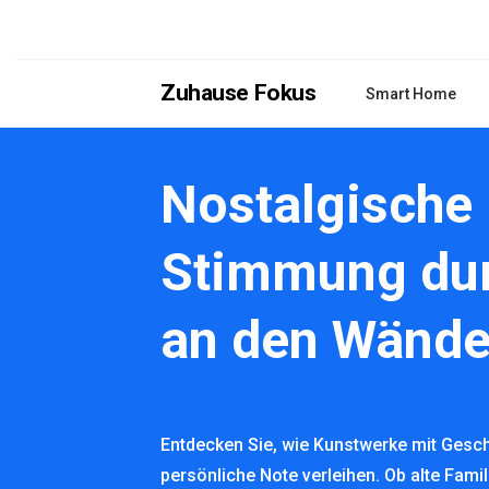
Zuhause Fokus
Smart Home
Nostalgische
Stimmung dur
an den Wänd
Entdecken Sie, wie Kunstwerke mit Gesc
persönliche Note verleihen. Ob alte Fami