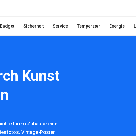
Budget
Sicherheit
Service
Temperatur
Energie
ch Kunst
en
hichte Ihrem Zuhause eine
lienfotos, Vintage-Poster