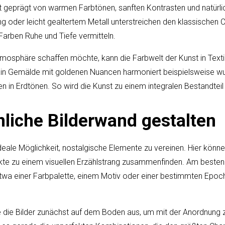
ft geprägt von warmen Farbtönen, sanften Kontrasten und natürl
g oder leicht gealtertem Metall unterstreichen den klassischen 
arben Ruhe und Tiefe vermitteln.
osphäre schaffen möchte, kann die Farbwelt der Kunst in Texti
Ein Gemälde mit goldenen Nuancen harmoniert beispielsweise wu
 in Erdtönen. So wird die Kunst zu einem integralen Bestandte
nliche Bilderwand gestalten
ideale Möglichkeit, nostalgische Elemente zu vereinen. Hier könn
kte zu einem visuellen Erzählstrang zusammenfinden. Am besten
wa einer Farbpalette, einem Motiv oder einer bestimmten Epoc
ge die Bilder zunächst auf dem Boden aus, um mit der Anordnung 