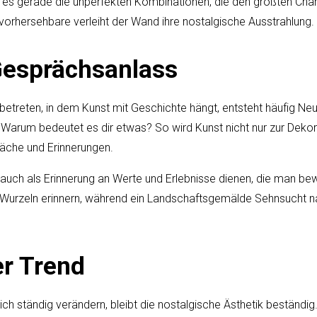
nd es gerade die unperfekten Kombinationen, die den größten Ch
nvorhersehbare verleiht der Wand ihre nostalgische Ausstrahlung.
Gesprächsanlass
etreten, in dem Kunst mit Geschichte hängt, entsteht häufig N
 Warum bedeutet es dir etwas? So wird Kunst nicht nur zur Deko
äche und Erinnerungen.
auch als Erinnerung an Werte und Erlebnisse dienen, die man be
e Wurzeln erinnern, während ein Landschaftsgemälde Sehnsucht 
er Trend
 ständig verändern, bleibt die nostalgische Ästhetik beständig.