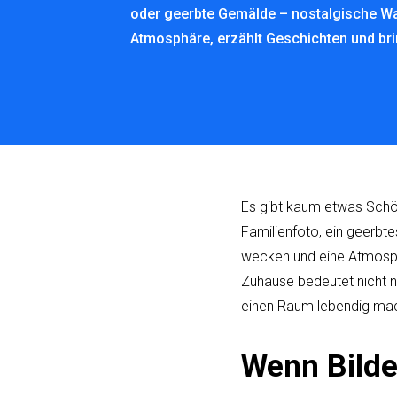
oder geerbte Gemälde – nostalgische W
Atmosphäre, erzählt Geschichten und br
Es gibt kaum etwas Schön
Familienfoto, ein geerb
wecken und eine Atmosphä
Zuhause bedeutet nicht nu
einen Raum lebendig mac
Wenn Bilde