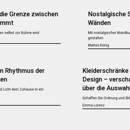
die Grenze zwischen
Nostalgische 
wimmt
Wänden
n selbst zur Bühne wird
Mit nostalgischer Wandk
gestalten
Matteo König
en Rhythmus der
Kleiderschränke
ten
Design – verscha
über die Auswah
d Licht dein Zuhause in ein
Schaffen Sie Ordnung und Sti
Emma Lorenz