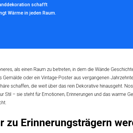
anddekoration schafft
ingt Wärme in jeden Raum.
eres, als einen Raum zu betreten, in dem die Wände Geschichten
tes Gemälde oder ein Vintage-Poster aus vergangenen Jahrzehnt
re schaffen, die weit über das rein Dekorative hinausgeht. Nos
r Stil – sie steht für Emotionen, Erinnerungen und das warme Gef
ht.
r zu Erinnerungsträgern we