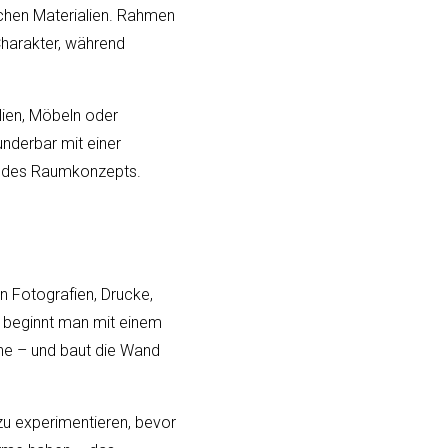
ichen Materialien. Rahmen
Charakter, während
lien, Möbeln oder
nderbar mit einer
il des Raumkonzepts.
en Fotografien, Drucke,
 beginnt man mit einem
he – und baut die Wand
zu experimentieren, bevor