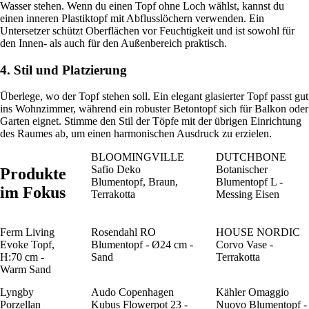
Wasser stehen. Wenn du einen Topf ohne Loch wählst, kannst du
einen inneren Plastiktopf mit Abflusslöchern verwenden. Ein
Untersetzer schützt Oberflächen vor Feuchtigkeit und ist sowohl für
den Innen- als auch für den Außenbereich praktisch.
4. Stil und Platzierung
Überlege, wo der Topf stehen soll. Ein elegant glasierter Topf passt gut
ins Wohnzimmer, während ein robuster Betontopf sich für Balkon oder
Garten eignet. Stimme den Stil der Töpfe mit der übrigen Einrichtung
des Raumes ab, um einen harmonischen Ausdruck zu erzielen.
BLOOMINGVILLE
DUTCHBONE
Safio Deko
Botanischer
Produkte
Blumentopf, Braun,
Blumentopf L -
im Fokus
Terrakotta
Messing Eisen
Ferm Living
Rosendahl RO
HOUSE NORDIC
Evoke Topf,
Blumentopf - Ø24 cm -
Corvo Vase -
H:70 cm -
Sand
Terrakotta
Warm Sand
Lyngby
Audo Copenhagen
Kähler Omaggio
Porzellan
Kubus Flowerpot 23 -
Nuovo Blumentopf -